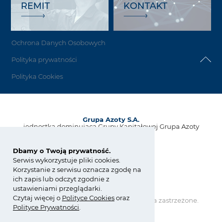
REMIT
KONTAKT
Ochrona Danych Osobowych
Polityka prywatności
Polityka Cookies
Grupa Azoty S.A.
jednostka dominująca Grupy Kapitałowej Grupa Azoty
ul. Kwiatkowskiego 8
33-101 Tarnów, Polska
Dbamy o Twoją prywatność.
Serwis wykorzystuje pliki cookies.
tel.:
+48 14 637 37 37
Korzystanie z serwisu oznacza zgodę na
fax: +48 14 633 07 18
ich zapis lub odczyt zgodnie z
kontakt@grupaazoty.com
ustawieniami przeglądarki.
Czytaj więcej o
Polity
ce
Cookies
oraz
Copyright © Grupa Azoty. Wszelkie prawa zastrzeżone.
Polityce Prywatności
.
by inte
ll
ect