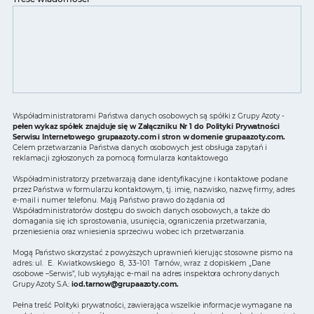
Współadministratorami Państwa danych osobowych są spółki z Grupy Azoty -
pełen wykaz spółek znajduje się w Załączniku Nr 1 do Polityki Prywatności
Serwisu Internetowego grupaazoty.com i stron w domenie grupaazoty.com.
Celem przetwarzania Państwa danych osobowych jest obsługa zapytań i
reklamacji zgłoszonych za pomocą formularza kontaktowego.
Współadministratorzy przetwarzają dane identyfikacyjne i kontaktowe podane
przez Państwa w formularzu kontaktowym, tj. imię, nazwisko, nazwę firmy, adres
e-mail i numer telefonu. Mają Państwo prawo do żądania od
Współadministratorów dostępu do swoich danych osobowych, a także do
domagania się ich sprostowania, usunięcia, ograniczenia przetwarzania,
przeniesienia oraz wniesienia sprzeciwu wobec ich przetwarzania.
Mogą Państwo skorzystać z powyższych uprawnień kierując stosowne pismo na
adres: ul. E. Kwiatkowskiego 8, 33-101 Tarnów, wraz z dopiskiem „Dane
osobowe –Serwis”, lub wysyłając e-mail na adres inspektora ochrony danych
Grupy Azoty S.A.:
iod.tarnow@grupaazoty.com
.
Pełna treść Polityki prywatności, zawierająca wszelkie informacje wymagane na