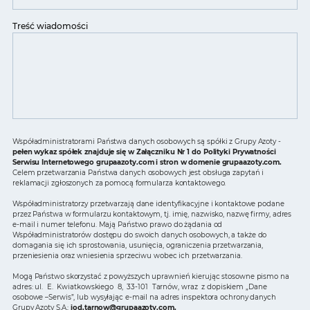
Treść wiadomości
Współadministratorami Państwa danych osobowych są spółki z Grupy Azoty -
pełen wykaz spółek znajduje się w Załączniku Nr 1 do Polityki Prywatności
Serwisu Internetowego grupaazoty.com i stron w domenie grupaazoty.com.
Celem przetwarzania Państwa danych osobowych jest obsługa zapytań i
reklamacji zgłoszonych za pomocą formularza kontaktowego.
Współadministratorzy przetwarzają dane identyfikacyjne i kontaktowe podane
przez Państwa w formularzu kontaktowym, tj. imię, nazwisko, nazwę firmy, adres
e-mail i numer telefonu. Mają Państwo prawo do żądania od
Współadministratorów dostępu do swoich danych osobowych, a także do
domagania się ich sprostowania, usunięcia, ograniczenia przetwarzania,
przeniesienia oraz wniesienia sprzeciwu wobec ich przetwarzania.
Mogą Państwo skorzystać z powyższych uprawnień kierując stosowne pismo na
adres: ul. E. Kwiatkowskiego 8, 33-101 Tarnów, wraz z dopiskiem „Dane
osobowe –Serwis”, lub wysyłając e-mail na adres inspektora ochrony danych
Grupy Azoty S.A.:
iod.tarnow@grupaazoty.com
.