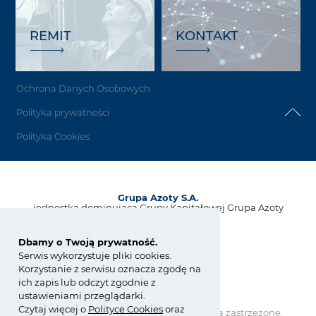
REMIT
KONTAKT
Ochrona Danych Osobowych
Polityka prywatności
Polityka Cookies
Grupa Azoty S.A.
jednostka dominująca Grupy Kapitałowej Grupa Azoty
ul. Kwiatkowskiego 8
33-101 Tarnów, Polska
Dbamy o Twoją prywatność.
Serwis wykorzystuje pliki cookies.
tel.:
+48 14 637 37 37
Korzystanie z serwisu oznacza zgodę na
fax: +48 14 633 07 18
ich zapis lub odczyt zgodnie z
kontakt@grupaazoty.com
ustawieniami przeglądarki.
Czytaj więcej o
Polity
ce
Cookies
oraz
Copyright © Grupa Azoty. Wszelkie prawa zastrzeżone.