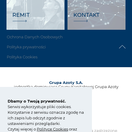
REMIT
KONTAKT
Ochrona Danych Osobowych
Polityka prywatności
Polityka Cookies
Grupa Azoty S.A.
jednostka dominująca Grupy Kapitałowej Grupa Azoty
ul. Kwiatkowskiego 8
33-101 Tarnów, Polska
Dbamy o Twoją prywatność.
Serwis wykorzystuje pliki cookies.
tel.:
+48 14 637 37 37
Korzystanie z serwisu oznacza zgodę na
fax: +48 14 633 07 18
ich zapis lub odczyt zgodnie z
kontakt@grupaazoty.com
ustawieniami przeglądarki.
Czytaj więcej o
Polity
ce
Cookies
oraz
Copyright © Grupa Azoty. Wszelkie prawa zastrzeżone.