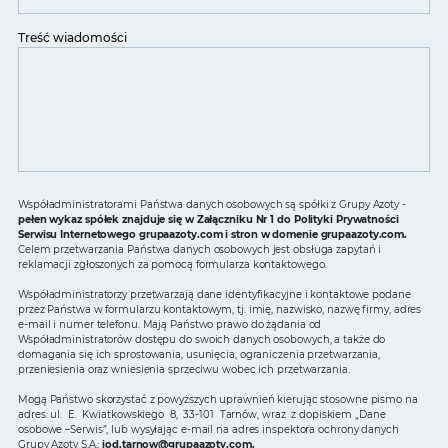
Treść wiadomości
Współadministratorami Państwa danych osobowych są spółki z Grupy Azoty -
pełen wykaz spółek znajduje się w Załączniku Nr 1 do Polityki Prywatności
Serwisu Internetowego grupaazoty.com i stron w domenie grupaazoty.com.
Celem przetwarzania Państwa danych osobowych jest obsługa zapytań i
reklamacji zgłoszonych za pomocą formularza kontaktowego.
Współadministratorzy przetwarzają dane identyfikacyjne i kontaktowe podane
przez Państwa w formularzu kontaktowym, tj. imię, nazwisko, nazwę firmy, adres
e-mail i numer telefonu. Mają Państwo prawo do żądania od
Współadministratorów dostępu do swoich danych osobowych, a także do
domagania się ich sprostowania, usunięcia, ograniczenia przetwarzania,
przeniesienia oraz wniesienia sprzeciwu wobec ich przetwarzania.
Mogą Państwo skorzystać z powyższych uprawnień kierując stosowne pismo na
adres: ul. E. Kwiatkowskiego 8, 33-101 Tarnów, wraz z dopiskiem „Dane
osobowe –Serwis”, lub wysyłając e-mail na adres inspektora ochrony danych
Grupy Azoty S.A.:
iod.tarnow@grupaazoty.com
.