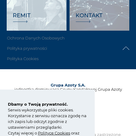
REMIT
KONTAKT
Ochrona Danych Osobowych
Polityka prywatności
Polityka Cookies
Grupa Azoty S.A.
jednostka dominująca Grupy Kapitałowej Grupa Azoty
ul. Kwiatkowskiego 8
33-101 Tarnów, Polska
Dbamy o Twoją prywatność.
Serwis wykorzystuje pliki cookies.
tel.:
+48 14 637 37 37
Korzystanie z serwisu oznacza zgodę na
fax: +48 14 633 07 18
ich zapis lub odczyt zgodnie z
kontakt@grupaazoty.com
ustawieniami przeglądarki.
Czytaj więcej o
Polity
ce
Cookies
oraz
Copyright © Grupa Azoty. Wszelkie prawa zastrzeżone.