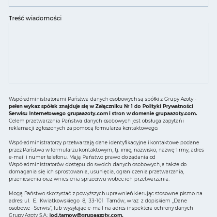
Treść wiadomości
Współadministratorami Państwa danych osobowych są spółki z Grupy Azoty -
pełen wykaz spółek znajduje się w Załączniku Nr 1 do Polityki Prywatności
Serwisu Internetowego grupaazoty.com i stron w domenie grupaazoty.com.
Celem przetwarzania Państwa danych osobowych jest obsługa zapytań i
reklamacji zgłoszonych za pomocą formularza kontaktowego.
Współadministratorzy przetwarzają dane identyfikacyjne i kontaktowe podane
przez Państwa w formularzu kontaktowym, tj. imię, nazwisko, nazwę firmy, adres
e-mail i numer telefonu. Mają Państwo prawo do żądania od
Współadministratorów dostępu do swoich danych osobowych, a także do
domagania się ich sprostowania, usunięcia, ograniczenia przetwarzania,
przeniesienia oraz wniesienia sprzeciwu wobec ich przetwarzania.
Mogą Państwo skorzystać z powyższych uprawnień kierując stosowne pismo na
adres: ul. E. Kwiatkowskiego 8, 33-101 Tarnów, wraz z dopiskiem „Dane
osobowe –Serwis”, lub wysyłając e-mail na adres inspektora ochrony danych
Grupy Azoty S.A.:
iod.tarnow@grupaazoty.com
.