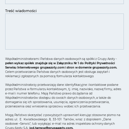
Treść wiadomości
Współadministratorami Państwa danych osobowych są spółki z Grupy Azoty -
pełen wykaz spółek znajduje się w Załączniku Nr 1 do Polityki Prywatności
Serwisu Internetowego grupaazoty.com i stron w domenie grupaazoty.com.
Celem przetwarzania Państwa danych osobowych jest obsługa zapytań i
reklamacji zgłoszonych za pomocą formularza kontaktowego.
Współadministratorzy przetwarzają dane identyfikacyjne i kontaktowe podane
przez Państwa w formularzu kontaktowym, tj. imię, nazwisko, nazwę firmy, adres
e-mail i numer telefonu. Mają Państwo prawo do żądania od
Współadministratorów dostępu do swoich danych osobowych, a także do
domagania się ich sprostowania, usunięcia, ograniczenia przetwarzania,
przeniesienia oraz wniesienia sprzeciwu wobec ich przetwarzania.
Mogą Państwo skorzystać z powyższych uprawnień kierując stosowne pismo na
adres: ul. E. Kwiatkowskiego 8, 33-101 Tarnów, wraz z dopiskiem „Dane
osobowe –Serwis”, lub wysyłając e-mail na adres inspektora ochrony danych
Grupy Azoty S.A.:
iod.tarnow@grupaazoty.com
.