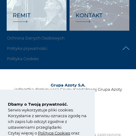
REMIT
KONTAKT
Ochrona Danych Osobowych
Polityka prywatności
Polityka Cookies
Grupa Azoty S.A.
jednostka dominująca Grupy Kapitałowej Grupa Azoty
ul. Kwiatkowskiego 8
33-101 Tarnów, Polska
Dbamy o Twoją prywatność.
Serwis wykorzystuje pliki cookies.
tel.:
+48 14 637 37 37
Korzystanie z serwisu oznacza zgodę na
fax: +48 14 633 07 18
ich zapis lub odczyt zgodnie z
kontakt@grupaazoty.com
ustawieniami przeglądarki.
Czytaj więcej o
Polity
ce
Cookies
oraz
Copyright © Grupa Azoty. Wszelkie prawa zastrzeżone.