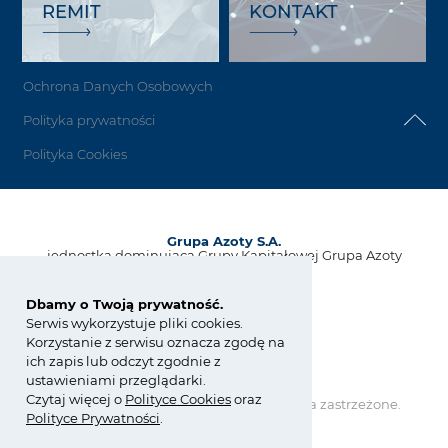
REMIT
KONTAKT
Ochrona Danych Osobowych
Polityka prywatności
Polityka Cookies
Grupa Azoty S.A.
jednostka dominująca Grupy Kapitałowej Grupa Azoty
ul. Kwiatkowskiego 8
33-101 Tarnów, Polska
Dbamy o Twoją prywatność.
Serwis wykorzystuje pliki cookies.
tel.:
+48 14 637 37 37
Korzystanie z serwisu oznacza zgodę na
fax: +48 14 633 07 18
ich zapis lub odczyt zgodnie z
kontakt@grupaazoty.com
ustawieniami przeglądarki.
Czytaj więcej o
Polity
ce
Cookies
oraz
Copyright © Grupa Azoty. Wszelkie prawa zastrzeżone.
Polityce Prywatności
.
by inte
ll
ect