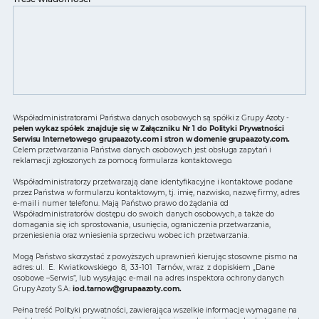
Współadministratorami Państwa danych osobowych są spółki z Grupy Azoty -
pełen wykaz spółek znajduje się w Załączniku Nr 1 do Polityki Prywatności
Serwisu Internetowego grupaazoty.com i stron w domenie grupaazoty.com.
Celem przetwarzania Państwa danych osobowych jest obsługa zapytań i
reklamacji zgłoszonych za pomocą formularza kontaktowego.
Współadministratorzy przetwarzają dane identyfikacyjne i kontaktowe podane
przez Państwa w formularzu kontaktowym, tj. imię, nazwisko, nazwę firmy, adres
e-mail i numer telefonu. Mają Państwo prawo do żądania od
Współadministratorów dostępu do swoich danych osobowych, a także do
domagania się ich sprostowania, usunięcia, ograniczenia przetwarzania,
przeniesienia oraz wniesienia sprzeciwu wobec ich przetwarzania.
Mogą Państwo skorzystać z powyższych uprawnień kierując stosowne pismo na
adres: ul. E. Kwiatkowskiego 8, 33-101 Tarnów, wraz z dopiskiem „Dane
osobowe –Serwis”, lub wysyłając e-mail na adres inspektora ochrony danych
Grupy Azoty S.A.:
iod.tarnow@grupaazoty.com
.
Pełna treść Polityki prywatności, zawierająca wszelkie informacje wymagane na