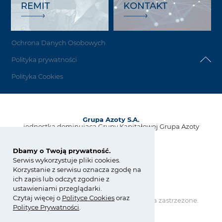
REMIT
KONTAKT
Ochrona Danych Osobowych
Polityka prywatności
Polityka Cookies
Grupa Azoty S.A.
jednostka dominująca Grupy Kapitałowej Grupa Azoty
ul. Kwiatkowskiego 8
33-101 Tarnów, Polska
Dbamy o Twoją prywatność.
Serwis wykorzystuje pliki cookies.
tel.:
+48 14 637 37 37
Korzystanie z serwisu oznacza zgodę na
fax: +48 14 633 07 18
ich zapis lub odczyt zgodnie z
kontakt@grupaazoty.com
ustawieniami przeglądarki.
Czytaj więcej o
Polity
ce
Cookies
oraz
Copyright © Grupa Azoty. Wszelkie prawa zastrzeżone.
Polityce Prywatności
.
by inte
ll
ect