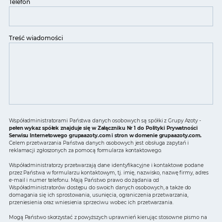
Telefon
Treść wiadomości
Współadministratorami Państwa danych osobowych są spółki z Grupy Azoty -
pełen wykaz spółek znajduje się w Załączniku Nr 1 do Polityki Prywatności
Serwisu Internetowego grupaazoty.com i stron w domenie grupaazoty.com.
Celem przetwarzania Państwa danych osobowych jest obsługa zapytań i
reklamacji zgłoszonych za pomocą formularza kontaktowego.
Współadministratorzy przetwarzają dane identyfikacyjne i kontaktowe podane
przez Państwa w formularzu kontaktowym, tj. imię, nazwisko, nazwę firmy, adres
e-mail i numer telefonu. Mają Państwo prawo do żądania od
Współadministratorów dostępu do swoich danych osobowych, a także do
domagania się ich sprostowania, usunięcia, ograniczenia przetwarzania,
przeniesienia oraz wniesienia sprzeciwu wobec ich przetwarzania.
Mogą Państwo skorzystać z powyższych uprawnień kierując stosowne pismo na