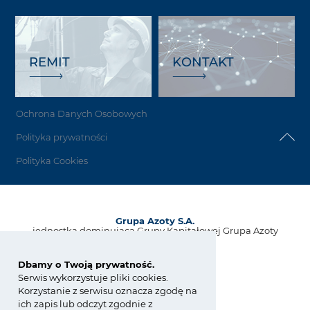
REMIT
KONTAKT
Ochrona Danych Osobowych
Polityka prywatności
Polityka Cookies
Grupa Azoty S.A.
jednostka dominująca Grupy Kapitałowej Grupa Azoty
ul. Kwiatkowskiego 8
33-101 Tarnów, Polska
Dbamy o Twoją prywatność.
Serwis wykorzystuje pliki cookies.
tel.:
+48 14 637 37 37
Korzystanie z serwisu oznacza zgodę na
fax: +48 14 633 07 18
ich zapis lub odczyt zgodnie z
kontakt@grupaazoty.com