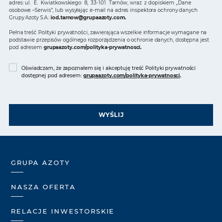
adres: ul. E. Kwiatkowskiego 8, 33-101 Tarnów, wraz z dopiskiem „Dane
osobowe –Serwis”, lub wysyłając e-mail na adres inspektora ochrony danych
Grupy Azoty S.A.:
iod.tarnow@grupaazoty.com
.
Pełna treść Polityki prywatności, zawierająca wszelkie informacje wymagane na
podstawie przepisów ogólnego rozporządzenia o ochronie danych, dostępna jest
pod adresem
grupaazoty.com/polityka-prywatnosci
.
Oświadczam, że zapoznałem się i akceptuję treść Polityki prywatności
dostępnej pod adresem:
grupaazoty.com/polityka-prywatnosci
.
WYŚLIJ
GRUPA AZOTY
NASZA OFERTA
RELACJE INWESTORSKIE