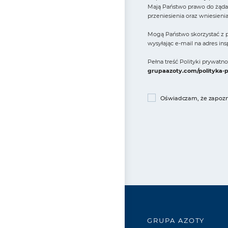
Mają Państwo prawo do żądan
przeniesienia oraz wniesieni
Mogą Państwo skorzystać z p
wysyłając e-mail na adres in
Pełna treść Polityki prywat
grupaazoty.com/polityka-
Oświadczam, że zapozna
GRUPA AZOTY