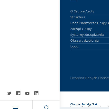
O Grupie Azoty
Struktura
Rada Nadzorcza Grupy A
Zarząd Grupy
Systemy zarządzania
Obszary działania
Logo
Ochrona Danych Osobo
Grupa Azoty S.A.
jednostka dominująca 