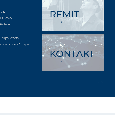
REMIT
S.A.
 Puławy
Police
Grupy Azoty
 wydarzeń Grupy
KONTAKT