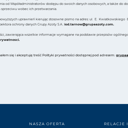
ia od Współadministratorów dostępu do swoich danych osobowych, a także do domag
a sprzeciwu wobec ich przetwarzania.
owyższych uprawnień kierując stosowne pismo na adres: ul. E. Kwiatkowskiego 8
spektora ochrony danych Grupy Azoty S.A.:
iod.tarnow@grupaazoty.com
.
ności, zawierająca wszelkie informacje wymagane na podstawie przepisów ogólneg
prywatnosci
.
łem się i akceptuję treść Polityki prywatności dostępnej pod adresem:
grupaa
NASZA OFERTA
RELACJE 