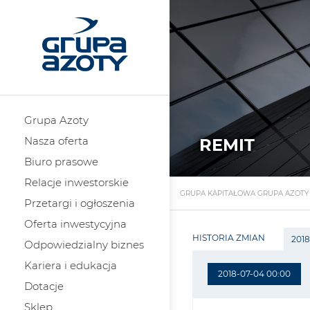
Grupa Azoty
Nasza oferta
REMIT
Biuro prasowe
Relacje inwestorskie
GRUPA KAPITAŁOWA GRUPA AZOTY
Przetargi i ogłoszenia
Oferta inwestycyjna
HISTORIA ZMIAN
2018
Odpowiedzialny biznes
Kariera i edukacja
2018-07-04 00:00
Dotacje
Sklep