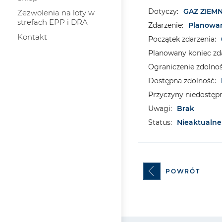
Dotyczy:
GAZ ZIEM
Zezwolenia na loty w
strefach EPP i DRA
Zdarzenie:
Planowan
Kontakt
Początek zdarzenia:
Planowany koniec zda
Ograniczenie zdolnoś
Dostępna zdolność:
Przyczyny niedostępn
Uwagi:
Brak
Status:
Nieaktualne
POWRÓT