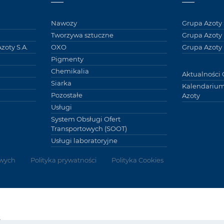
Nawozy
Grupa Azoty 
Tworzywa sztuczne
Grupa Azoty
zoty S.A.
OXO
Grupa Azoty 
Pigmenty
Chemikalia
Aktualności 
Siarka
Kalendarium
Pozostałe
Azoty
Usługi
System Obsługi Ofert
Transportowych (SOOT)
Usługi laboratoryjne
wych
Polityka prywatności
Polityka Cookies
Grupy