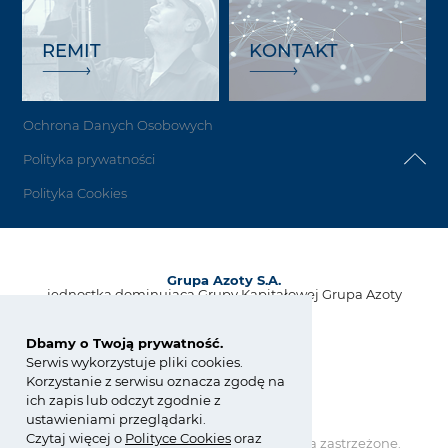
REMIT
KONTAKT
Ochrona Danych Osobowych
Polityka prywatności
Polityka Cookies
Grupa Azoty S.A.
jednostka dominująca Grupy Kapitałowej Grupa Azoty
ul. Kwiatkowskiego 8
33-101 Tarnów, Polska
Dbamy o Twoją prywatność.
Serwis wykorzystuje pliki cookies.
tel.:
+48 14 637 37 37
Korzystanie z serwisu oznacza zgodę na
fax: +48 14 633 07 18
ich zapis lub odczyt zgodnie z
kontakt@grupaazoty.com
ustawieniami przeglądarki.
Czytaj więcej o
Polity
ce
Cookies
oraz
Copyright © Grupa Azoty. Wszelkie prawa zastrzeżone.