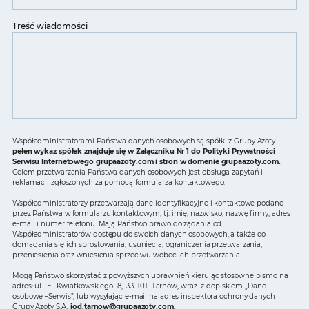
Treść wiadomości
Współadministratorami Państwa danych osobowych są spółki z Grupy Azoty -
pełen wykaz spółek znajduje się w Załączniku Nr 1 do Polityki Prywatności
Serwisu Internetowego grupaazoty.com i stron w domenie grupaazoty.com.
Celem przetwarzania Państwa danych osobowych jest obsługa zapytań i
reklamacji zgłoszonych za pomocą formularza kontaktowego.
Współadministratorzy przetwarzają dane identyfikacyjne i kontaktowe podane
przez Państwa w formularzu kontaktowym, tj. imię, nazwisko, nazwę firmy, adres
e-mail i numer telefonu. Mają Państwo prawo do żądania od
Współadministratorów dostępu do swoich danych osobowych, a także do
domagania się ich sprostowania, usunięcia, ograniczenia przetwarzania,
przeniesienia oraz wniesienia sprzeciwu wobec ich przetwarzania.
Mogą Państwo skorzystać z powyższych uprawnień kierując stosowne pismo na
adres: ul. E. Kwiatkowskiego 8, 33-101 Tarnów, wraz z dopiskiem „Dane
osobowe –Serwis”, lub wysyłając e-mail na adres inspektora ochrony danych
Grupy Azoty S.A.:
iod.tarnow@grupaazoty.com
.