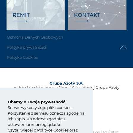
REMIT
KONTAKT
Ochrona Danych Osobowych
Polityka prywatności
Polityka Cookies
Grupa Azoty S.A.
jednostka dominująca Grupy Kapitałowej Grupa Azoty
ul. Kwiatkowskiego 8
33-101 Tarnów, Polska
Dbamy o Twoją prywatność.
Serwis wykorzystuje pliki cookies.
tel.:
+48 14 637 37 37
Korzystanie z serwisu oznacza zgodę na
fax: +48 14 633 07 18
ich zapis lub odczyt zgodnie z
kontakt@grupaazoty.com
ustawieniami przeglądarki.
Czytaj więcej o
Polity
ce
Cookies
oraz
Copyright © Grupa Azoty. Wszelkie prawa zastrzeżone.