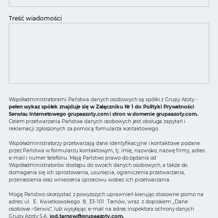
Treść wiadomości
Współadministratorami Państwa danych osobowych są spółki z Grupy Azoty -
pełen wykaz spółek znajduje się w Załączniku Nr 1 do Polityki Prywatności
Serwisu Internetowego grupaazoty.com i stron w domenie grupaazoty.com.
Celem przetwarzania Państwa danych osobowych jest obsługa zapytań i
reklamacji zgłoszonych za pomocą formularza kontaktowego.
Współadministratorzy przetwarzają dane identyfikacyjne i kontaktowe podane
przez Państwa w formularzu kontaktowym, tj. imię, nazwisko, nazwę firmy, adres
e-mail i numer telefonu. Mają Państwo prawo do żądania od
Współadministratorów dostępu do swoich danych osobowych, a także do
domagania się ich sprostowania, usunięcia, ograniczenia przetwarzania,
przeniesienia oraz wniesienia sprzeciwu wobec ich przetwarzania.
Mogą Państwo skorzystać z powyższych uprawnień kierując stosowne pismo na
adres: ul. E. Kwiatkowskiego 8, 33-101 Tarnów, wraz z dopiskiem „Dane
osobowe –Serwis”, lub wysyłając e-mail na adres inspektora ochrony danych
Grupy Azoty S.A.:
iod.tarnow@grupaazoty.com
.