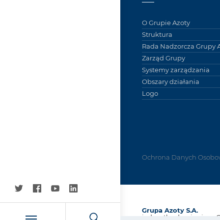
O Grupie Azoty
Struktura
Rada Nadzorcza Grupy A
Zarząd Grupy
Systemy zarządzania
Obszary działania
Logo
Ochrona Danych Osobo
Grupa Azoty S.A.
jednostka dominująca 