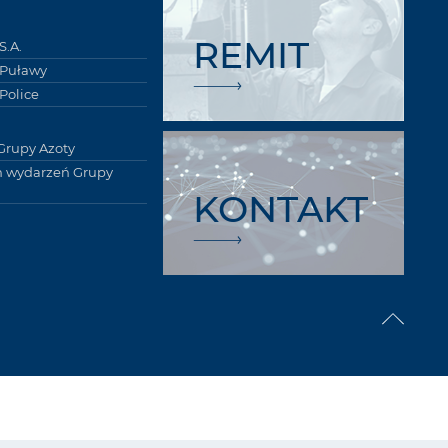
REMIT
S.A.
 Puławy
Police
Grupy Azoty
 wydarzeń Grupy
KONTAKT