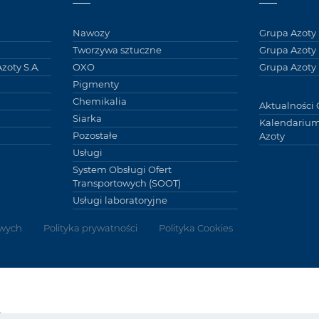
Nawozy
Grupa Azoty 
Tworzywa sztuczne
Grupa Azoty
zoty S.A.
OXO
Grupa Azoty 
Pigmenty
Chemikalia
Aktualności 
Siarka
Kalendarium
Pozostałe
Azoty
Usługi
System Obsługi Ofert
Transportowych (SOOT)
Usługi laboratoryjne
wych
Polityka prywatności
Polityka Cookies
Grupy