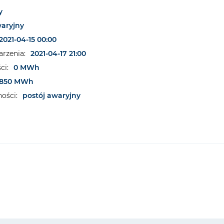
y
waryjny
2021-04-15 00:00
rzenia:
2021-04-17 21:00
ci:
0 MWh
850 MWh
ości:
postój awaryjny