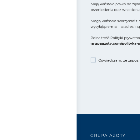
Mają Państwo prawo do żądan
przeniesienia oraz wniesieni
Mogą Państwo skorzystać z p
wysyłając e-mail na adres in
Pełna treść Polityki prywat
grupaazoty.com/polityka-
Oświadczam, że zapozna
GRUPA AZOTY