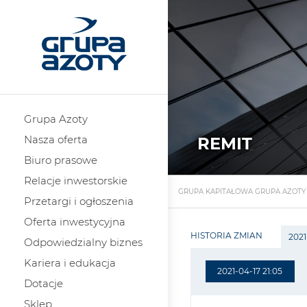
Grupa Azoty
Nasza oferta
REMIT
Biuro prasowe
Relacje inwestorskie
GRUPA KAPITAŁOWA GRUPA AZOTY
Przetargi i ogłoszenia
Oferta inwestycyjna
HISTORIA ZMIAN
2021
Odpowiedzialny biznes
Kariera i edukacja
2021-04-17 21:05
Dotacje
Sklep