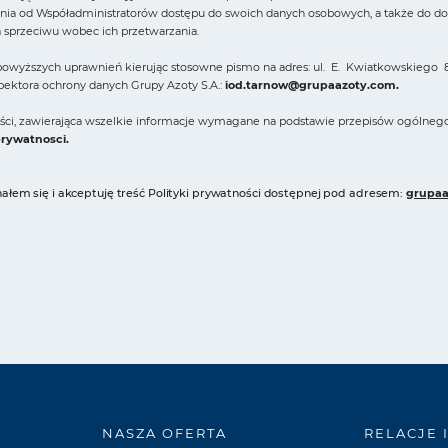
ia od Współadministratorów dostępu do swoich danych osobowych, a także do domag
a sprzeciwu wobec ich przetwarzania.
owyższych uprawnień kierując stosowne pismo na adres: ul. E. Kwiatkowskiego 8
spektora ochrony danych Grupy Azoty S.A.:
iod.tarnow@grupaazoty.com
.
ności, zawierająca wszelkie informacje wymagane na podstawie przepisów ogólneg
prywatnosci
.
łem się i akceptuję treść Polityki prywatności dostępnej pod adresem:
grupaa
NASZA OFERTA
RELACJE 