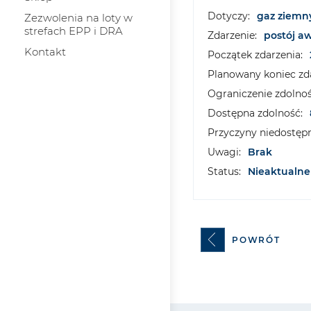
Dotyczy:
gaz ziemn
Zezwolenia na loty w
strefach EPP i DRA
Zdarzenie:
postój a
Kontakt
Początek zdarzenia:
Planowany koniec zda
Ograniczenie zdolnoś
Dostępna zdolność:
Przyczyny niedostępn
Uwagi:
Brak
Status:
Nieaktualne
POWRÓT