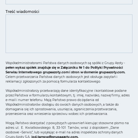
Treść wiadomości
Współadministratorami Państwa danych osobowych są spółki z Grupy Azoty -
pełen wykaz spółek znajduje się w Załączniku Nr 1 do Polityki Prywatności
Serwisu Internetowego grupaazoty.com i stron w domenie grupaazoty.com.
Celem przetwarzania Państwa danych osobowych jest obsługa zapytań i
reklamacji zgłoszonych za pomocą formularza kontaktowego.
Współadministratorzy przetwarzają dane identyfikacyjne i kontaktowe podane
przez Państwa w formularzu kontaktowym, tj. imię, nazwisko, nazwę firmy, adres
e-mail i numer telefonu. Mają Państwo prawo do żądania od
Współadministratorów dostępu do swoich danych osobowych, a także do
domagania się ich sprostowania, usunięcia, ograniczenia przetwarzania,
przeniesienia oraz wniesienia sprzeciwu wobec ich przetwarzania.
Mogą Państwo skorzystać z powyższych uprawnień kierując stosowne pismo na
adres: ul. E. Kwiatkowskiego 8, 33-101 Tarnów, wraz z dopiskiem „Dane
osobowe –Serwis”, lub wysyłając e-mail na adres inspektora ochrony danych
Grupy Azoty S.A.:
iod.tarnow@grupaazoty.com
.