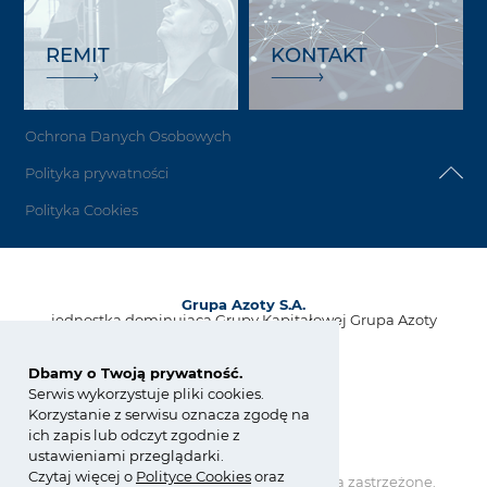
REMIT
KONTAKT
Ochrona Danych Osobowych
Polityka prywatności
Polityka Cookies
Grupa Azoty S.A.
jednostka dominująca Grupy Kapitałowej Grupa Azoty
ul. Kwiatkowskiego 8
33-101 Tarnów, Polska
Dbamy o Twoją prywatność.
Serwis wykorzystuje pliki cookies.
tel.:
+48 14 637 37 37
Korzystanie z serwisu oznacza zgodę na
fax: +48 14 633 07 18
ich zapis lub odczyt zgodnie z
kontakt@grupaazoty.com
ustawieniami przeglądarki.
Czytaj więcej o
Polity
ce
Cookies
oraz
Copyright © Grupa Azoty. Wszelkie prawa zastrzeżone.