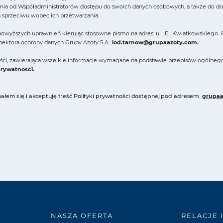
ia od Współadministratorów dostępu do swoich danych osobowych, a także do domag
a sprzeciwu wobec ich przetwarzania.
owyższych uprawnień kierując stosowne pismo na adres: ul. E. Kwiatkowskiego 8
spektora ochrony danych Grupy Azoty S.A.:
iod.tarnow@grupaazoty.com
.
ności, zawierająca wszelkie informacje wymagane na podstawie przepisów ogólneg
prywatnosci
.
łem się i akceptuję treść Polityki prywatności dostępnej pod adresem:
grupaa
NASZA OFERTA
RELACJE 