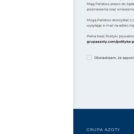
Mają Państwo prawo do żądan
przeniesienia oraz wniesieni
Mogą Państwo skorzystać z p
wysyłając e-mail na adres in
Pełna treść Polityki prywat
grupaazoty.com/polityka-
Oświadczam, że zapozna
GRUPA AZOTY