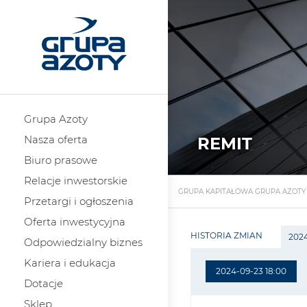
Grupa Azoty
Nasza oferta
REMIT
Biuro prasowe
Relacje inwestorskie
GRUPA KAPITAŁOWA GRUPA AZOTY
Przetargi i ogłoszenia
Oferta inwestycyjna
HISTORIA ZMIAN
2024
Odpowiedzialny biznes
Kariera i edukacja
2024-09-23 18:00
Dotacje
Sklep