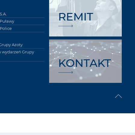
REMIT
S.A.
 Puławy
Police
Grupy Azoty
 wydarzeń Grupy
KONTAKT