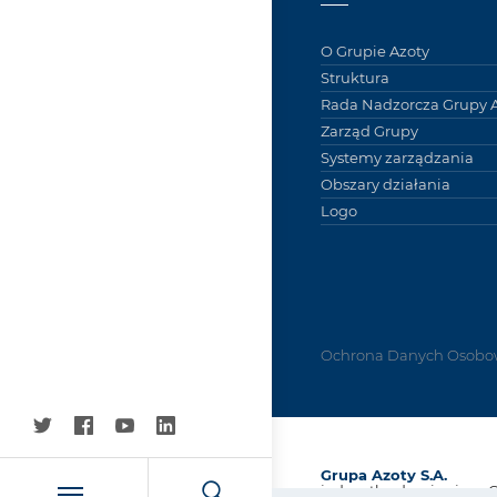
O Grupie Azoty
Struktura
Rada Nadzorcza Grupy A
Zarząd Grupy
Systemy zarządzania
Obszary działania
Logo
Ochrona Danych Osobo
Grupa Azoty S.A.
jednostka dominująca 