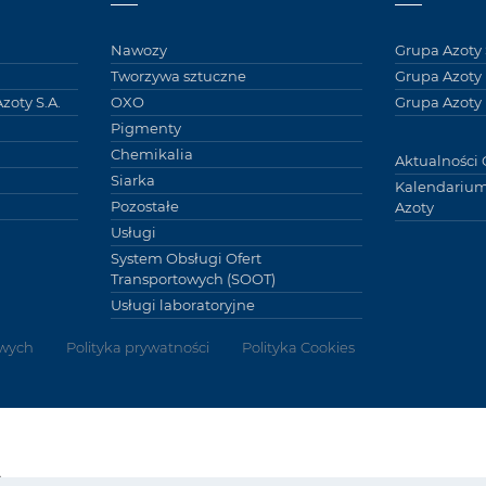
Nawozy
Grupa Azoty 
Tworzywa sztuczne
Grupa Azoty
zoty S.A.
OXO
Grupa Azoty 
Pigmenty
Chemikalia
Aktualności 
Siarka
Kalendarium
Pozostałe
Azoty
Usługi
System Obsługi Ofert
Transportowych (SOOT)
Usługi laboratoryjne
wych
Polityka prywatności
Polityka Cookies
Grupy