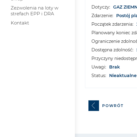
Dotyczy:
GAZ ZIEM
Zezwolenia na loty w
strefach EPP i DRA
Zdarzenie:
Postój p
Kontakt
Początek zdarzenia:
Planowany koniec zda
Ograniczenie zdolnoś
Dostępna zdolność:
Przyczyny niedostępn
Uwagi:
Brak
Status:
Nieaktualne
POWRÓT