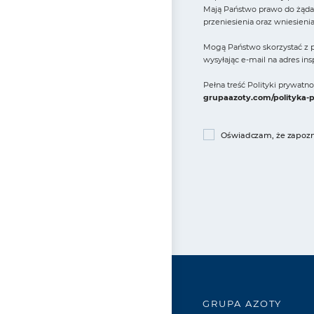
Mają Państwo prawo do żądan
przeniesienia oraz wniesieni
Mogą Państwo skorzystać z p
wysyłając e-mail na adres in
Pełna treść Polityki prywat
grupaazoty.com/polityka-
Oświadczam, że zapozna
GRUPA AZOTY