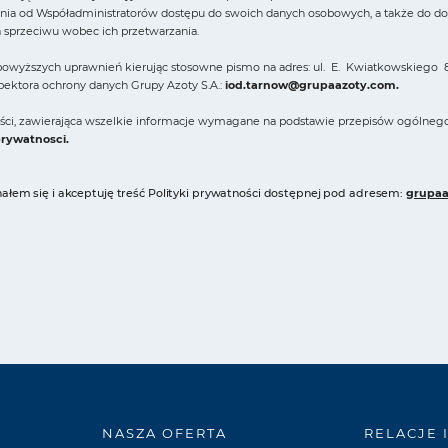
ia od Współadministratorów dostępu do swoich danych osobowych, a także do domag
a sprzeciwu wobec ich przetwarzania.
owyższych uprawnień kierując stosowne pismo na adres: ul. E. Kwiatkowskiego 8
spektora ochrony danych Grupy Azoty S.A.:
iod.tarnow@grupaazoty.com
.
ności, zawierająca wszelkie informacje wymagane na podstawie przepisów ogólneg
prywatnosci
.
łem się i akceptuję treść Polityki prywatności dostępnej pod adresem:
grupaa
NASZA OFERTA
RELACJE 