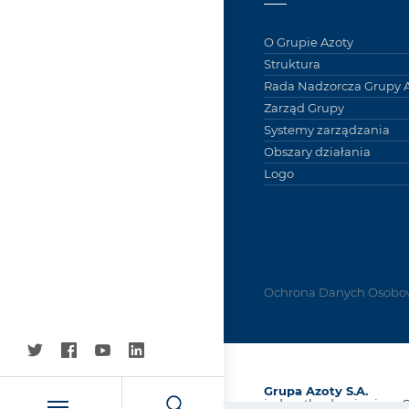
O Grupie Azoty
Struktura
Rada Nadzorcza Grupy A
Zarząd Grupy
Systemy zarządzania
Obszary działania
Logo
Ochrona Danych Osobo
Grupa Azoty S.A.
jednostka dominująca 