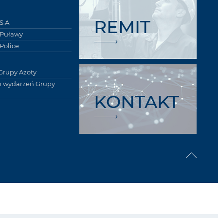
REMIT
S.A.
 Puławy
Police
Grupy Azoty
 wydarzeń Grupy
KONTAKT