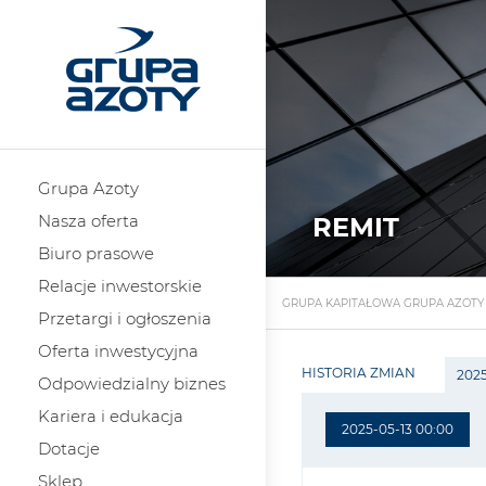
Grupa Azoty
Nasza oferta
REMIT
Biuro prasowe
Relacje inwestorskie
GRUPA KAPITAŁOWA GRUPA AZOTY
Przetargi i ogłoszenia
Oferta inwestycyjna
HISTORIA ZMIAN
2025
Odpowiedzialny biznes
Kariera i edukacja
2025-05-13 00:00
Dotacje
Sklep