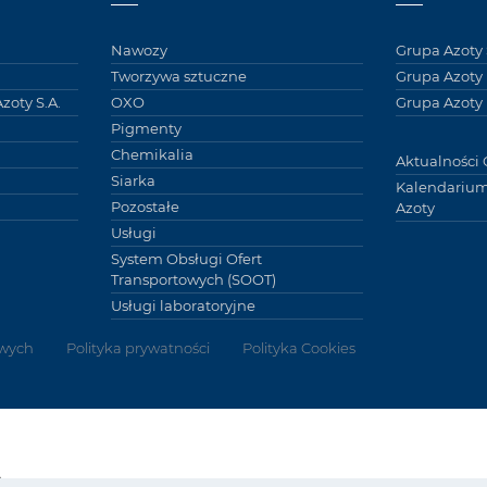
Nawozy
Grupa Azoty 
Tworzywa sztuczne
Grupa Azoty
zoty S.A.
OXO
Grupa Azoty 
Pigmenty
Chemikalia
Aktualności 
Siarka
Kalendarium
Pozostałe
Azoty
Usługi
System Obsługi Ofert
Transportowych (SOOT)
Usługi laboratoryjne
wych
Polityka prywatności
Polityka Cookies
Grupy