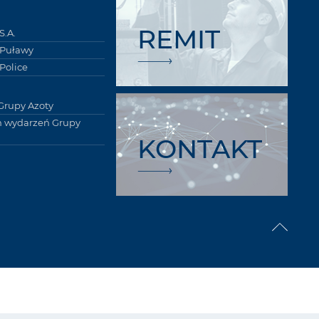
REMIT
S.A.
 Puławy
Police
Grupy Azoty
 wydarzeń Grupy
KONTAKT