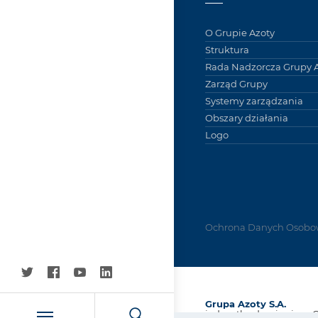
O Grupie Azoty
Struktura
Rada Nadzorcza Grupy A
Zarząd Grupy
Systemy zarządzania
Obszary działania
Logo
Ochrona Danych Osobo
Grupa Azoty S.A.
jednostka dominująca 