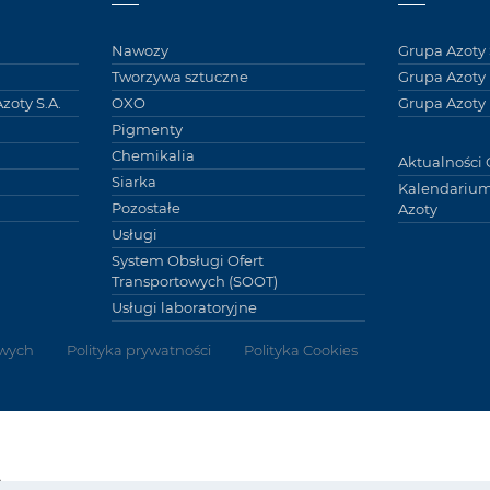
Nawozy
Grupa Azoty 
Tworzywa sztuczne
Grupa Azoty
zoty S.A.
OXO
Grupa Azoty 
Pigmenty
Chemikalia
Aktualności 
Siarka
Kalendarium
Pozostałe
Azoty
Usługi
System Obsługi Ofert
Transportowych (SOOT)
Usługi laboratoryjne
wych
Polityka prywatności
Polityka Cookies
Grupy