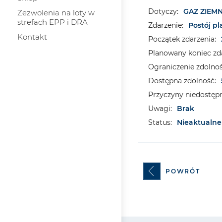
Dotyczy:
GAZ ZIEM
Zezwolenia na loty w
strefach EPP i DRA
Zdarzenie:
Postój p
Kontakt
Początek zdarzenia:
Planowany koniec zda
Ograniczenie zdolnoś
Dostępna zdolność:
Przyczyny niedostępn
Uwagi:
Brak
Status:
Nieaktualne
POWRÓT