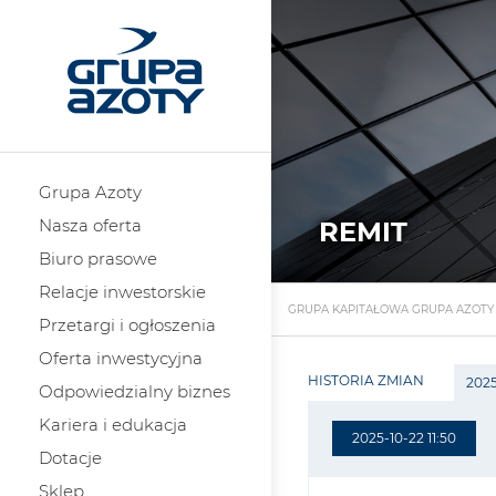
Grupa Azoty
Nasza oferta
REMIT
Biuro prasowe
Relacje inwestorskie
GRUPA KAPITAŁOWA GRUPA AZOTY
Przetargi i ogłoszenia
Oferta inwestycyjna
HISTORIA ZMIAN
2025
Odpowiedzialny biznes
Kariera i edukacja
2025-10-22 11:50
Dotacje
Sklep