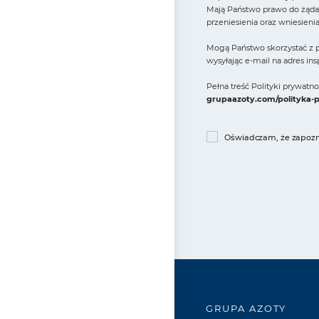
Mają Państwo prawo do żądan
przeniesienia oraz wniesieni
Mogą Państwo skorzystać z p
wysyłając e-mail na adres in
Pełna treść Polityki prywat
grupaazoty.com/polityka-
Oświadczam, że zapozna
GRUPA AZOTY