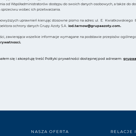
ia od Współadministratorów dostępu do swoich danych osobowych, a także do domag
a sprzeciwu wobec ich przetwarzania.
owyższych uprawnień kierując stosowne pismo na adres: ul. E. Kwiatkowskiego 8
spektora ochrony danych Grupy Azoty S.A.:
iod.tarnow@grupaazoty.com
.
ności, zawierająca wszelkie informacje wymagane na podstawie przepisów ogólneg
prywatnosci
.
łem się i akceptuję treść Polityki prywatności dostępnej pod adresem:
grupaa
NASZA OFERTA
RELACJE 