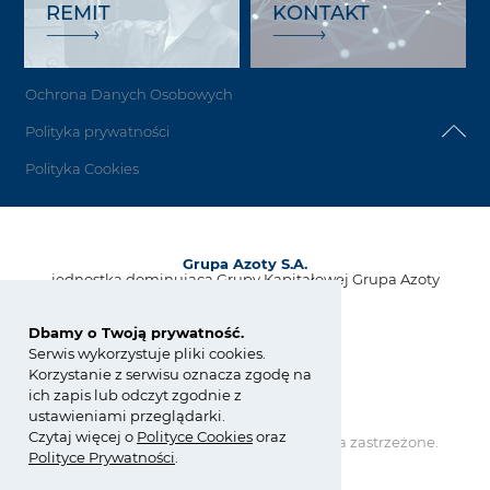
REMIT
KONTAKT
Ochrona Danych Osobowych
Polityka prywatności
Polityka Cookies
Grupa Azoty S.A.
jednostka dominująca Grupy Kapitałowej Grupa Azoty
ul. Kwiatkowskiego 8
33-101 Tarnów, Polska
Dbamy o Twoją prywatność.
Serwis wykorzystuje pliki cookies.
tel.:
+48 14 637 37 37
Korzystanie z serwisu oznacza zgodę na
fax: +48 14 633 07 18
ich zapis lub odczyt zgodnie z
kontakt@grupaazoty.com
ustawieniami przeglądarki.
Czytaj więcej o
Polity
ce
Cookies
oraz
Copyright © Grupa Azoty. Wszelkie prawa zastrzeżone.
Polityce Prywatności
.
by inte
ll
ect