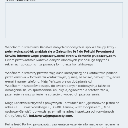
Współadministratorami Państwa danych osobowych są spółki z Grupy Azoty -
pełen wykaz spółek znajduje się w Załączniku Nr 1 do Polityki Prywatności
Serwisu Internetowego grupaazoty.com i stron w domenie grupaazoty.com.
Celem przetwarzania Państwa danych osobowych jest obsługa zapytań i
reklamacji zgłoszonych za pomocą formularza kontaktowego.
Współadministratorzy przetwarzają dane identyfikacyjne i kontaktowe podane
przez Państwa w formularzu kontaktowym, tj. imię, nazwisko, nazwę firmy, adres
e-mail i numer telefonu. Mają Państwo prawo do żądania od
Współadministratorów dostępu do swoich danych osobowych, a także do
domagania się ich sprostowania, usunięcia, ograniczenia przetwarzania,
przeniesienia oraz wniesienia sprzeciwu wobec ich przetwarzania.
Mogą Państwo skorzystać z powyższych uprawnień kierując stosowne pismo na
adres: ul. E. Kwiatkowskiego 8, 33-101 Tarnów, wraz z dopiskiem „Dane
osobowe –Serwis”, lub wysyłając e-mail na adres inspektora ochrony danych
Grupy Azoty S.A.:
iod.tarnow@grupaazoty.com
.
Pełna treść Polityki prywatności, zawierająca wszelkie informacje wymagane na