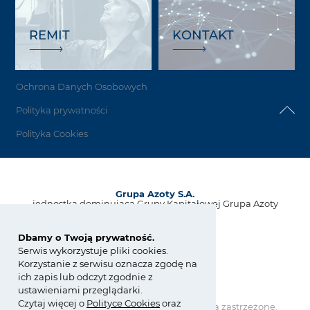
REMIT
KONTAKT
Ochrona Danych Osobowych
Polityka prywatności
Polityka Cookies
Grupa Azoty S.A.
jednostka dominująca Grupy Kapitałowej Grupa Azoty
ul. Kwiatkowskiego 8
33-101 Tarnów, Polska
Dbamy o Twoją prywatność.
Serwis wykorzystuje pliki cookies.
tel.:
+48 14 637 37 37
Korzystanie z serwisu oznacza zgodę na
fax: +48 14 633 07 18
ich zapis lub odczyt zgodnie z
kontakt@grupaazoty.com
ustawieniami przeglądarki.
Czytaj więcej o
Polity
ce
Cookies
oraz
Copyright © Grupa Azoty. Wszelkie prawa zastrzeżone.