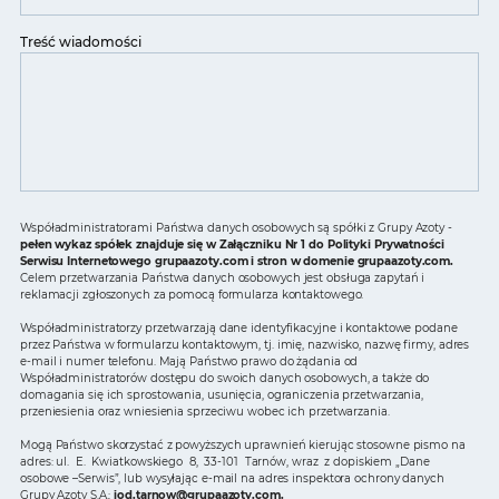
Treść wiadomości
Współadministratorami Państwa danych osobowych są spółki z Grupy Azoty -
pełen wykaz spółek znajduje się w Załączniku Nr 1 do Polityki Prywatności
Serwisu Internetowego grupaazoty.com i stron w domenie grupaazoty.com.
Celem przetwarzania Państwa danych osobowych jest obsługa zapytań i
reklamacji zgłoszonych za pomocą formularza kontaktowego.
Współadministratorzy przetwarzają dane identyfikacyjne i kontaktowe podane
przez Państwa w formularzu kontaktowym, tj. imię, nazwisko, nazwę firmy, adres
e-mail i numer telefonu. Mają Państwo prawo do żądania od
Współadministratorów dostępu do swoich danych osobowych, a także do
domagania się ich sprostowania, usunięcia, ograniczenia przetwarzania,
przeniesienia oraz wniesienia sprzeciwu wobec ich przetwarzania.
Mogą Państwo skorzystać z powyższych uprawnień kierując stosowne pismo na
adres: ul. E. Kwiatkowskiego 8, 33-101 Tarnów, wraz z dopiskiem „Dane
osobowe –Serwis”, lub wysyłając e-mail na adres inspektora ochrony danych
Grupy Azoty S.A.:
iod.tarnow@grupaazoty.com
.