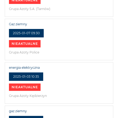
NIEAKTUALNE
Grupa Azoty S.A. (Tarnów)
Gaz ziemny
2025-01-07 09:30
NIEAKTUALNE
Grupa Azoty Police
energia elektryczna
2025-01-03 10:35
NIEAKTUALNE
Grupa Azoty Kędzierzyn
gaz ziemny