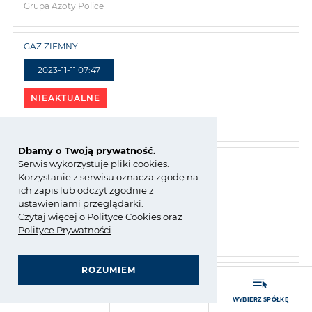
Grupa Azoty Police
GAZ ZIEMNY
2023-11-11 07:47
NIEAKTUALNE
Grupa Azoty Police
Dbamy o Twoją prywatność.
gaz ziemny
Serwis wykorzystuje pliki cookies.
Korzystanie z serwisu oznacza zgodę na
2023-11-02 08:10
ich zapis lub odczyt zgodnie z
ustawieniami przeglądarki.
NIEAKTUALNE
Czytaj więcej o
Polity
ce
Cookies
oraz
Polityce Prywatności
.
Grupa Azoty Police
ROZUMIEM
GRUPA AZOTY POLYOLEFINS (POLIMERY POLICE)
MATERIAŁY DO TECHNOLOGII PRZYROSTOWYCH
ZARZĄDZANIE ZGODNOŚCIĄ (COMPLIANCE)
OGÓLNE WARUNKI ZAKUPU I SPRZEDAŻY
- strona główna
GAZ ZIEMNY
2023-10-27 15:00
ROZWIŃ MENU
WYSZUKAJ
WYBIERZ SPÓŁKĘ